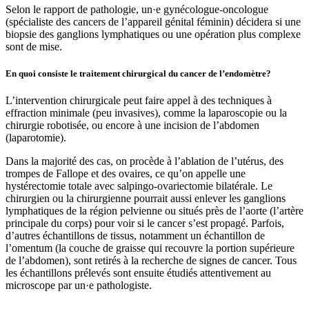
Selon le rapport de pathologie, un·e gynécologue-oncologue
(spécialiste des cancers de l’appareil génital féminin) décidera si une
biopsie des ganglions lymphatiques ou une opération plus complexe
sont de mise.
En quoi consiste le traitement chirurgical du cancer de l’endomètre?
L’intervention chirurgicale peut faire appel à des techniques à
effraction minimale (peu invasives), comme la laparoscopie ou la
chirurgie robotisée, ou encore à une incision de l’abdomen
(laparotomie).
Dans la majorité des cas, on procède à l’ablation de l’utérus, des
trompes de Fallope et des ovaires, ce qu’on appelle une
hystérectomie totale avec salpingo-ovariectomie bilatérale. Le
chirurgien ou la chirurgienne pourrait aussi enlever les ganglions
lymphatiques de la région pelvienne ou situés près de l’aorte (l’artère
principale du corps) pour voir si le cancer s’est propagé. Parfois,
d’autres échantillons de tissus, notamment un échantillon de
l’omentum (la couche de graisse qui recouvre la portion supérieure
de l’abdomen), sont retirés à la recherche de signes de cancer. Tous
les échantillons prélevés sont ensuite étudiés attentivement au
microscope par un·e pathologiste.